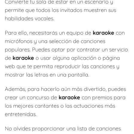
Convierte tu sala de estar en un escenario y
permite que todos los invitados muestren sus
habilidades vocales.
Para ello, necesitarás un equipo de
karaoke
con
micrófonos y una selección de canciones
populares. Puedes optar por contratar un servicio
de
karaoke
o usar alguna aplicación o página
web que te permita reproducir las canciones y
mostrar las letras en una pantalla.
Además, para hacerlo aún más divertido, puedes
crear un concurso de
karaoke
con premios para
los mejores cantantes o las actuaciones más
entretenidas.
No olvides proporcionar una lista de canciones