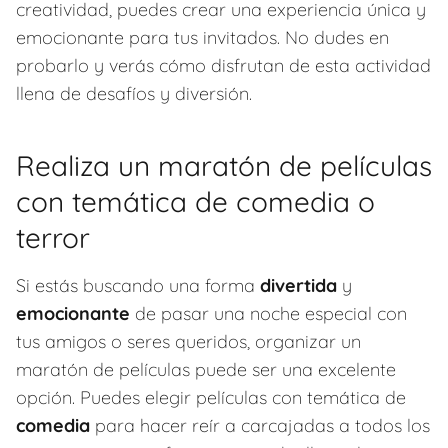
creatividad, puedes crear una experiencia única y
emocionante para tus invitados. No dudes en
probarlo y verás cómo disfrutan de esta actividad
llena de desafíos y diversión.
Realiza un maratón de películas
con temática de comedia o
terror
Si estás buscando una forma
divertida
y
emocionante
de pasar una noche especial con
tus amigos o seres queridos, organizar un
maratón de películas puede ser una excelente
opción. Puedes elegir películas con temática de
comedia
para hacer reír a carcajadas a todos los