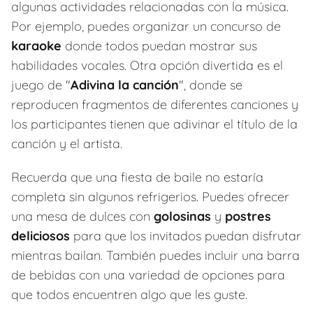
algunas actividades relacionadas con la música.
Por ejemplo, puedes organizar un concurso de
karaoke
donde todos puedan mostrar sus
habilidades vocales. Otra opción divertida es el
juego de "
Adivina la canción
", donde se
reproducen fragmentos de diferentes canciones y
los participantes tienen que adivinar el título de la
canción y el artista.
Recuerda que una fiesta de baile no estaría
completa sin algunos refrigerios. Puedes ofrecer
una mesa de dulces con
golosinas
y
postres
deliciosos
para que los invitados puedan disfrutar
mientras bailan. También puedes incluir una barra
de bebidas con una variedad de opciones para
que todos encuentren algo que les guste.