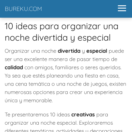
BUREKU.COM
10 ideas para organizar una
noche divertida y especial
Organizar una noche
divertida
y
especial
puede
ser una excelente manera de pasar tiempo de
calidad
con amigos, familiares o seres queridos.
Ya sea que estés planeando una fiesta en casa,
una cena temática o una noche de juegos, existen
numerosas opciones para crear una experiencia
única y memorable.
Te presentaremos 10 ideas
creativas
para
organizar una noche especial. Exploraremos
diferentes temáticas, actividades y decoraciones