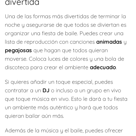
divertida
Una de las formas más divertidas de terminar la
noche y asegurarse de que todos se diviertan es
organizar una fiesta de baile. Puedes crear una
lista de reproducción con canciones
animadas
y
pegajosas
que hagan que todos quieran
moverse. Coloca luces de colores y una bola de
discoteca para crear el ambiente
adecuado
.
Si quieres añadir un toque especial, puedes
contratar a un
DJ
o incluso a un grupo en vivo
que toque música en vivo. Esto le dará a tu fiesta
un ambiente más auténtico y hará que todos
quieran bailar aún más.
Además de la música y el baile, puedes ofrecer