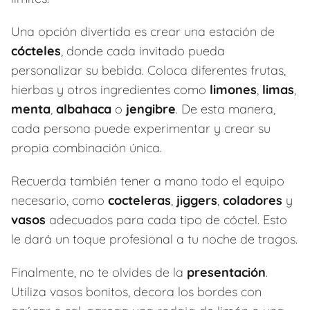
Una opción divertida es crear una estación de
cócteles
, donde cada invitado pueda
personalizar su bebida. Coloca diferentes frutas,
hierbas y otros ingredientes como
limones
,
limas
,
menta
,
albahaca
o
jengibre
. De esta manera,
cada persona puede experimentar y crear su
propia combinación única.
Recuerda también tener a mano todo el equipo
necesario, como
cocteleras
,
jiggers
,
coladores
y
vasos
adecuados para cada tipo de cóctel. Esto
le dará un toque profesional a tu noche de tragos.
Finalmente, no te olvides de la
presentación
.
Utiliza vasos bonitos, decora los bordes con