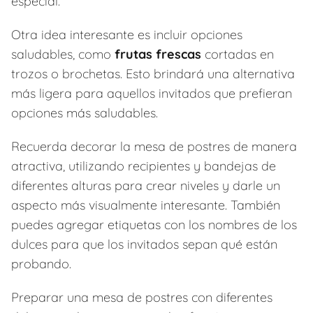
especial.
Otra idea interesante es incluir opciones
saludables, como
frutas frescas
cortadas en
trozos o brochetas. Esto brindará una alternativa
más ligera para aquellos invitados que prefieran
opciones más saludables.
Recuerda decorar la mesa de postres de manera
atractiva, utilizando recipientes y bandejas de
diferentes alturas para crear niveles y darle un
aspecto más visualmente interesante. También
puedes agregar etiquetas con los nombres de los
dulces para que los invitados sepan qué están
probando.
Preparar una mesa de postres con diferentes