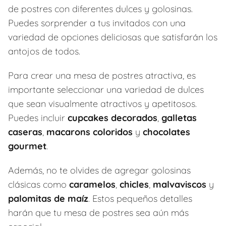
de postres con diferentes dulces y golosinas.
Puedes sorprender a tus invitados con una
variedad de opciones deliciosas que satisfarán los
antojos de todos.
Para crear una mesa de postres atractiva, es
importante seleccionar una variedad de dulces
que sean visualmente atractivos y apetitosos.
Puedes incluir
cupcakes decorados
,
galletas
caseras
,
macarons coloridos
y
chocolates
gourmet
.
Además, no te olvides de agregar golosinas
clásicas como
caramelos
,
chicles
,
malvaviscos
y
palomitas de maíz
. Estos pequeños detalles
harán que tu mesa de postres sea aún más