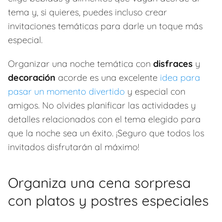
tema y, si quieres, puedes incluso crear
invitaciones temáticas para darle un toque más
especial.
Organizar una noche temática con
disfraces
y
decoración
acorde es una excelente
idea para
pasar un momento divertido
y especial con
amigos. No olvides planificar las actividades y
detalles relacionados con el tema elegido para
que la noche sea un éxito. ¡Seguro que todos los
invitados disfrutarán al máximo!
Organiza una cena sorpresa
con platos y postres especiales