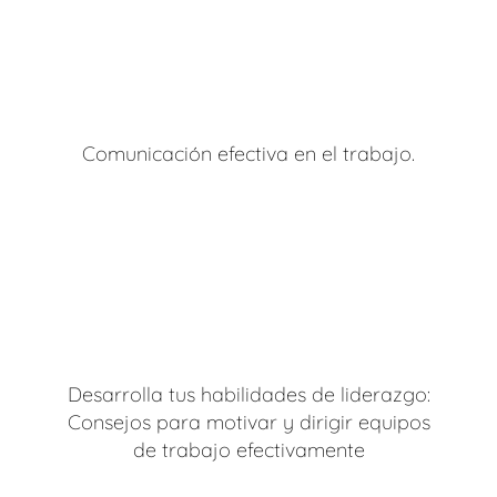
Comunicación efectiva en el trabajo.
Desarrolla tus habilidades de liderazgo:
Consejos para motivar y dirigir equipos
de trabajo efectivamente