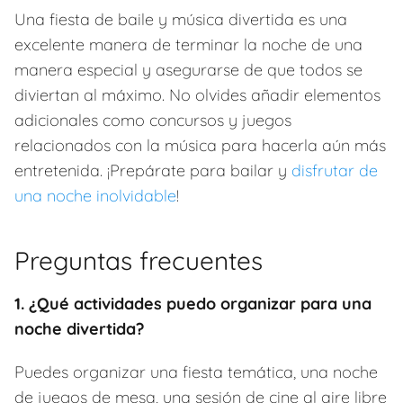
Una fiesta de baile y música divertida es una
excelente manera de terminar la noche de una
manera especial y asegurarse de que todos se
diviertan al máximo. No olvides añadir elementos
adicionales como concursos y juegos
relacionados con la música para hacerla aún más
entretenida. ¡Prepárate para bailar y
disfrutar de
una noche inolvidable
!
Preguntas frecuentes
1. ¿Qué actividades puedo organizar para una
noche divertida?
Puedes organizar una fiesta temática, una noche
de juegos de mesa, una sesión de cine al aire libre