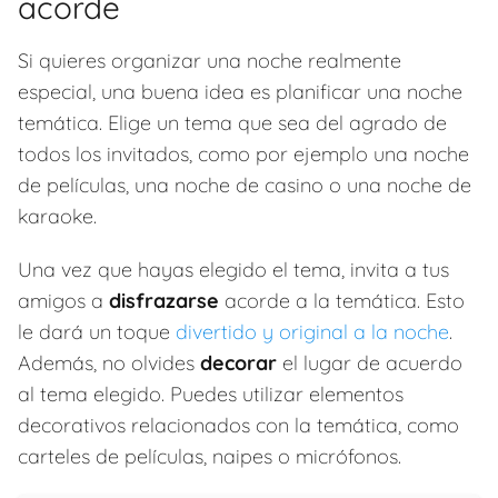
acorde
Si quieres organizar una noche realmente
especial, una buena idea es planificar una noche
temática. Elige un tema que sea del agrado de
todos los invitados, como por ejemplo una noche
de películas, una noche de casino o una noche de
karaoke.
Una vez que hayas elegido el tema, invita a tus
amigos a
disfrazarse
acorde a la temática. Esto
le dará un toque
divertido y original a la noche
.
Además, no olvides
decorar
el lugar de acuerdo
al tema elegido. Puedes utilizar elementos
decorativos relacionados con la temática, como
carteles de películas, naipes o micrófonos.