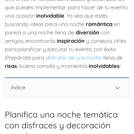
que puedes implementar para hacer de tu evento
una ocasión
inolvidable
. Ya sea que estés
buscando ideas para una noche
romántica
en
pareja o una noche llena de
diversión
con
amigos, encontrarás
inspiración
y consejos útiles
para planificar y ejecutar tu evento con éxito.
¡Prepárate para
disfrutar de una noche
llena de
risas
, buena comida y momentos
inolvidables
!
Índice
Planifica una noche temática
con disfraces y decoración