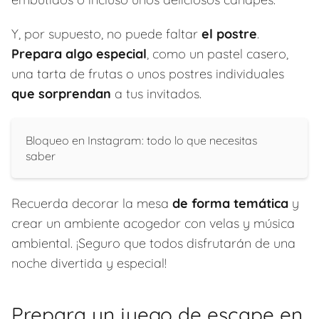
Y, por supuesto, no puede faltar
el postre
.
Prepara algo especial
, como un pastel casero,
una tarta de frutas o unos postres individuales
que sorprendan
a tus invitados.
Bloqueo en Instagram: todo lo que necesitas
saber
Recuerda decorar la mesa
de forma temática
y
crear un ambiente acogedor con velas y música
ambiental. ¡Seguro que todos disfrutarán de una
noche divertida y especial!
Prepara un juego de escape en