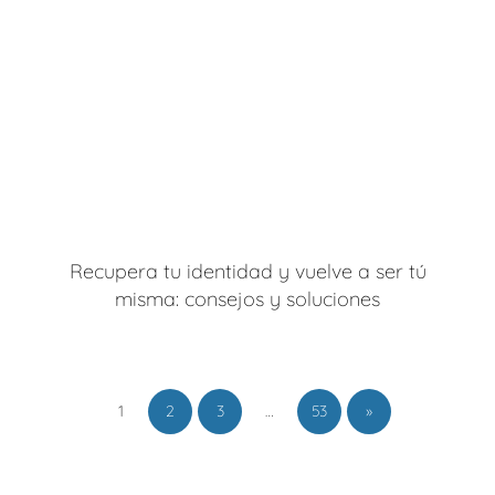
Recupera tu identidad y vuelve a ser tú
misma: consejos y soluciones
1
2
3
…
53
»