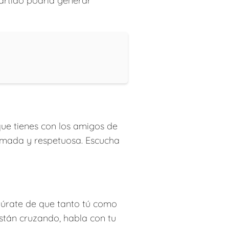
artido podría generar
que tienes con los amigos de
almada y respetuosa. Escucha
egúrate de que tanto tú como
están cruzando, habla con tu