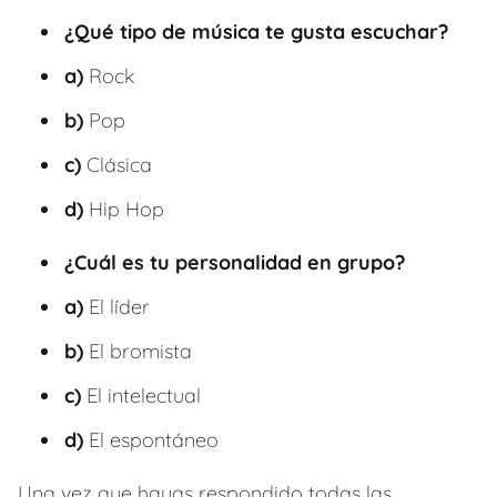
¿Qué tipo de música te gusta escuchar?
a)
Rock
b)
Pop
c)
Clásica
d)
Hip Hop
¿Cuál es tu personalidad en grupo?
a)
El líder
b)
El bromista
c)
El intelectual
d)
El espontáneo
Una vez que hayas respondido todas las