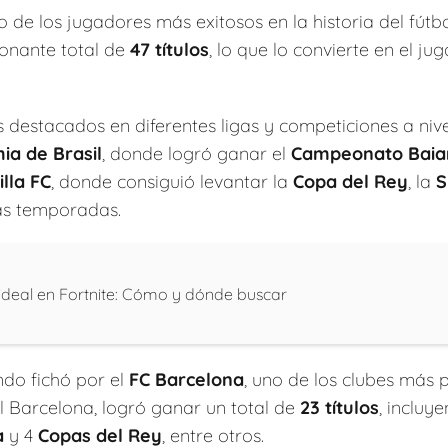
de los jugadores más exitosos en la historia del fútbol
ionante total de
47 títulos
, lo que lo convierte en el ju
 destacados en diferentes ligas y competiciones a nivel
ia de Brasil
, donde logró ganar el
Campeonato Baia
illa FC
, donde consiguió levantar la
Copa del Rey
, la
S
as temporadas.
a ideal en Fortnite: Cómo y dónde buscar
ndo fichó por el
FC Barcelona
, uno de los clubes más
 Barcelona, logró ganar un total de
23 títulos
, incluy
a
y 4
Copas del Rey
, entre otros.