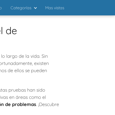
io
Categorías
Mas vistas
l de
 largo de la vida. Sin
fortunadamente, existen
chos de ellos se pueden
Estas pruebas han sido
ivas en áreas como el
ión de problemas
. ¡Descubre