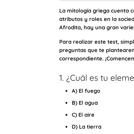
La mitología griega cuenta c
atributos y roles en la soci
Afrodita, hay una gran vari
Para realizar este test, sim
preguntas que te plantearem
correspondiente. ¡Comence
1. ¿Cuál es tu elem
A)
El fuego
B)
El agua
C)
El aire
D)
La tierra