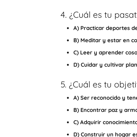
4. ¿Cuál es tu pasa
A)
Practicar deportes d
B)
Meditar y estar en co
C)
Leer y aprender cos
D)
Cuidar y cultivar pla
5. ¿Cuál es tu objet
A)
Ser reconocido y ten
B)
Encontrar paz y arm
C)
Adquirir conocimiento
D)
Construir un hogar es