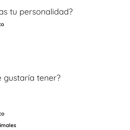
ías tu personalidad?
co
e gustaría tener?
co
imales