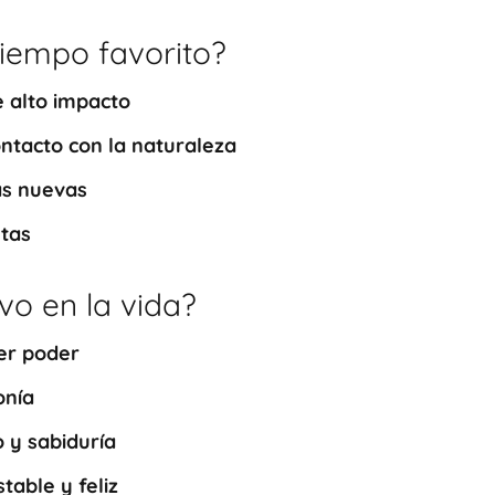
tiempo favorito?
e alto impacto
ntacto con la naturaleza
as nuevas
ntas
ivo en la vida?
er poder
onía
 y sabiduría
table y feliz