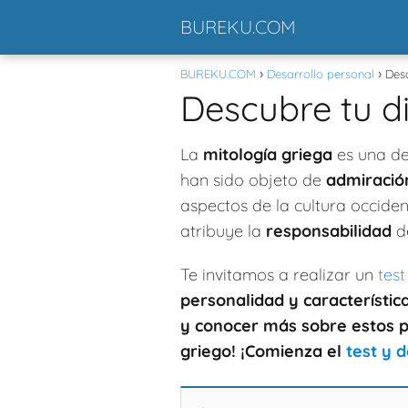
BUREKU.COM
BUREKU.COM
Desarrollo personal
Desc
Descubre tu di
La
mitología griega
es una d
han sido objeto de
admiració
aspectos de la cultura occide
atribuye la
responsabilidad
de
Te invitamos a realizar un
test
personalidad y
característic
y
conocer más
sobre estos 
griego
! ¡Comienza el
test y 