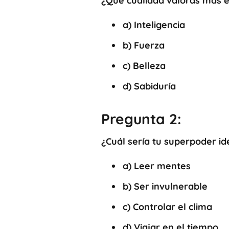
¿Qué cualidad valoras más e
a)
Inteligencia
b)
Fuerza
c)
Belleza
d)
Sabiduría
Pregunta 2:
¿Cuál sería tu superpoder id
a)
Leer mentes
b)
Ser invulnerable
c)
Controlar el clima
d)
Viajar en el tiempo