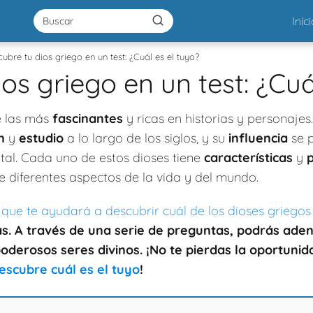
Inic
ubre tu dios griego en un test: ¿Cuál es el tuyo?
os griego en un test: ¿Cuá
e las más
fascinantes
y ricas en historias y personajes
n
y
estudio
a lo largo de los siglos, y su
influencia
se p
ntal. Cada uno de estos dioses tiene
características
y
 diferentes aspectos de la vida y del mundo.
 que te ayudará a descubrir cuál de los dioses griegos
as. A través de una serie de
preguntas
, podrás aden
poderosos seres
divinos
. ¡No te pierdas la oportuni
descubre cuál es el tuyo
!