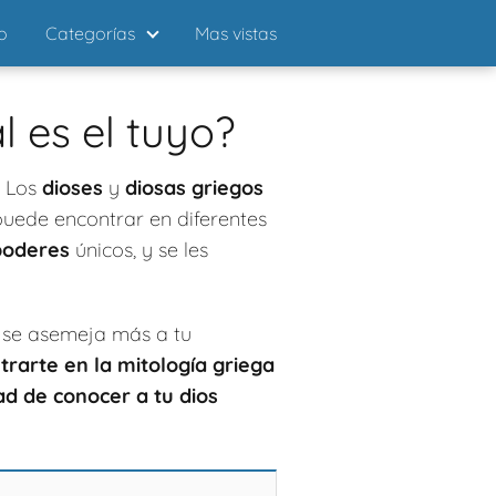
io
Categorías
Mas vistas
l es el tuyo?
. Los
dioses
y
diosas griegos
uede encontrar en diferentes
poderes
únicos, y se les
se asemeja más a tu
trarte en la mitología griega
dad de conocer a tu
dios