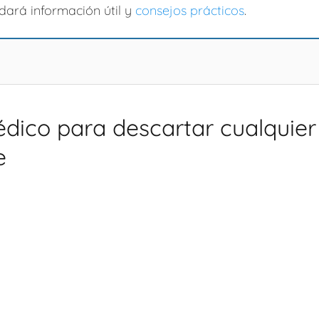
indará información útil y
consejos prácticos
.
dico para descartar cualquie
e